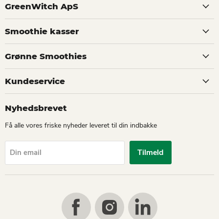
GreenWitch ApS
Smoothie kasser
Grønne Smoothies
Kundeservice
Nyhedsbrevet
Få alle vores friske nyheder leveret til din indbakke
Tilmeld
Din email
Find
Find
Find
us
us
us
on
on
on