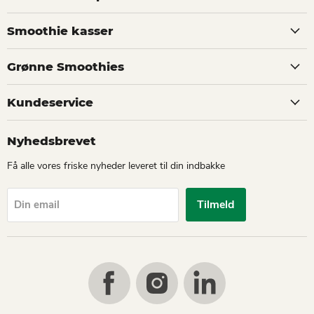
Smoothie kasser
Grønne Smoothies
Kundeservice
Nyhedsbrevet
Få alle vores friske nyheder leveret til din indbakke
Tilmeld
Din email
Find
Find
Find
us
us
us
on
on
on
Facebook
Instagram
LinkedIn