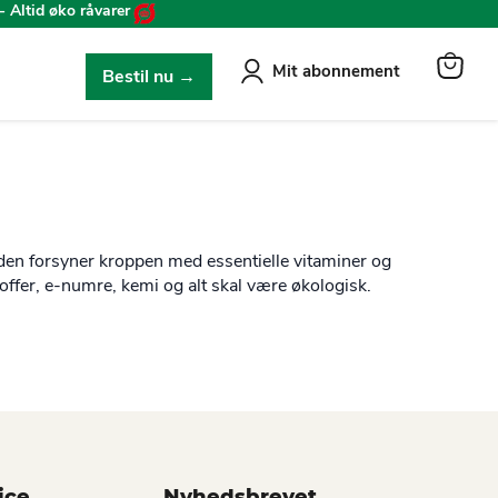
- Altid øko råvarer
Mit abonnement
Bestil nu →
View
cart
den forsyner kroppen med essentielle vitaminer og
stoffer, e-numre, kemi og alt skal være økologisk.
ice
Nyhedsbrevet