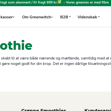
 fragt som abonnent / fri fragt 699 kr.
- Vores greenies er med fibre
 kasser
Om Greenwitch
B2B
Videnskab
othie
r skabt til at være både nærende og mættende, samtidig med at 
 at gøre noget godt for din krop. Det er ingen dårlige tilsætnings
Grønne Smoothies
Kundeserv