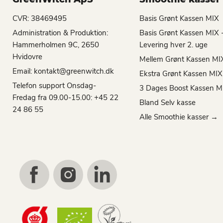
CVR: 38469495
Basis Grønt Kassen MIX
Administration & Produktion:
Basis Grønt Kassen MIX 
Hammerholmen 9C, 2650
Levering hver 2. uge
Hvidovre
Mellem Grønt Kassen MI
Email: kontakt@greenwitch.dk
Ekstra Grønt Kassen MIX
Telefon support Onsdag-
3 Dages Boost Kassen M
Fredag fra 09.00-15.00: +45 22
Bland Selv kasse
24 86 55
Alle Smoothie kasser →
Find
Find
Find
us
us
us
on
on
on
Facebook
Instagram
LinkedIn