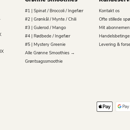
#1 | Spinat / Broccoli / Ingefær
Kontakt os
-
#2 | Grønkål / Mynte / Chili
Ofte stillede sp
#3 | Gulerod / Mango
Mit abonnemen
X
#4 | Rødbede / Ingefær
Handelsbetinge
#5 | Mystery Greenie
Levering & fors
IX
Alle Grønne Smoothies →
Grøntsagssmoothie