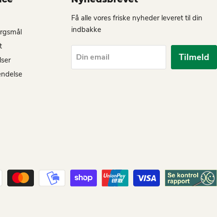
Få alle vores friske nyheder leveret til din
indbakke
ørgsmål
t
Tilmeld
Din email
lser
endelse