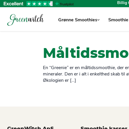
Billig
Grønne Smoothies
Smoothie
Måltidssmo
En “Greenie” er en måltidssmoothie, der e
mineraler. Den er i alt i enkelthed skab til
Økologien er […]
GreenWitch ApS
Smoothie kasser