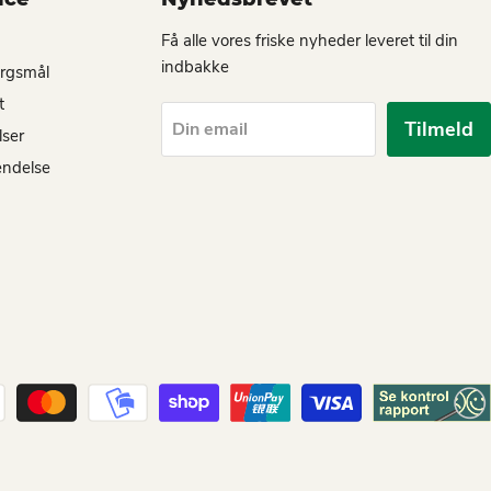
Få alle vores friske nyheder leveret til din
indbakke
ørgsmål
t
Tilmeld
Din email
lser
endelse