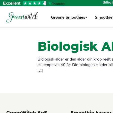
Billig
Grønne Smoothies
Smoothie
Biologisk A
Biologisk alder er den alder din krop reelt 
eksempelvis 40 år. Din biologiske alder bli
[…]
GreenWitch ApS
Smoothie kasser