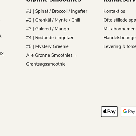
#1 | Spinat / Broccoli / Ingefær
Kontakt os
-
#2 | Grønkål / Mynte / Chili
Ofte stillede sp
#3 | Gulerod / Mango
Mit abonnemen
X
#4 | Rødbede / Ingefær
Handelsbetinge
#5 | Mystery Greenie
Levering & fors
IX
Alle Grønne Smoothies →
Grøntsagssmoothie