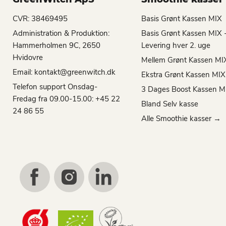
CVR: 38469495
Basis Grønt Kassen MIX
Administration & Produktion:
Basis Grønt Kassen MIX 
Hammerholmen 9C, 2650
Levering hver 2. uge
Hvidovre
Mellem Grønt Kassen MI
Email: kontakt@greenwitch.dk
Ekstra Grønt Kassen MIX
Telefon support Onsdag-
3 Dages Boost Kassen M
Fredag fra 09.00-15.00: +45 22
Bland Selv kasse
24 86 55
Alle Smoothie kasser →
Find
Find
Find
us
us
us
on
on
on
Facebook
Instagram
LinkedIn