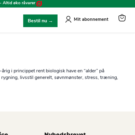
- Altid øko råvarer
Mit abonnement
Bestil nu →
View
cart
-årig i princippet rent biologisk have en “alder” på
 rygning, livsstil generelt, søvnmønster, stress, træning,
ice
Nyhedsbrevet