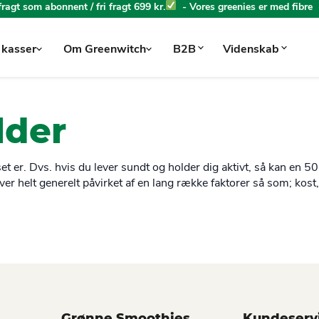
 fragt som abonnent / fri fragt 699 kr.
- Vores greenies er med fibre
 kasser
Om Greenwitch
B2B
Videnskab
lder
set er. Dvs. hvis du lever sundt og holder dig aktivt, så kan en 50
ver helt generelt påvirket af en lang række faktorer så som; kost,
Grønne Smoothies
Kundeserv