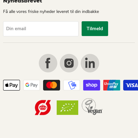
Nyhedsbrevet
Få alle vores friske nyheder leveret til din indbakke
Tilmeld
Din email
Find
Find
Find
us
us
us
on
on
on
Facebook
Instagram
LinkedIn