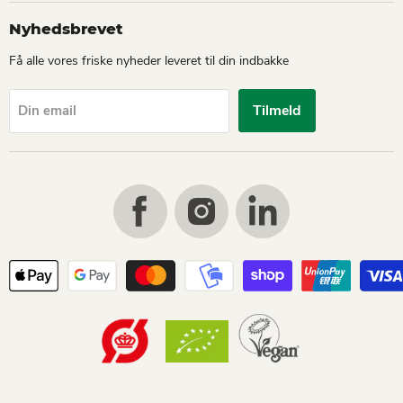
Nyhedsbrevet
Få alle vores friske nyheder leveret til din indbakke
Tilmeld
Din email
Find
Find
Find
us
us
us
on
on
on
Facebook
Instagram
LinkedIn