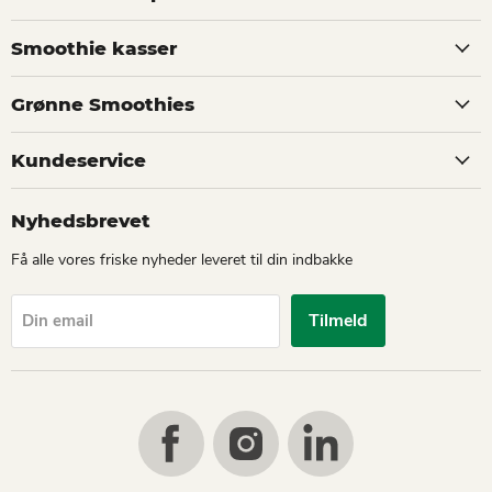
Smoothie kasser
Grønne Smoothies
Kundeservice
Nyhedsbrevet
Få alle vores friske nyheder leveret til din indbakke
Tilmeld
Din email
Find
Find
Find
us
us
us
on
on
on
Facebook
Instagram
LinkedIn