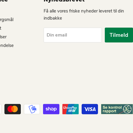
Få alle vores friske nyheder leveret til din
indbakke
ørgsmål
t
Tilmeld
Din email
lser
endelse