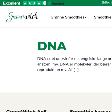
Billig
Grønne Smoothies
Smoothie
DNA
DNA er et udtryk for det engelske lange or
anatomi mv. DNA er molekyler, der bærer på
reproduktion mv. At […]
GreenWitch ApS
Smoothie kasser