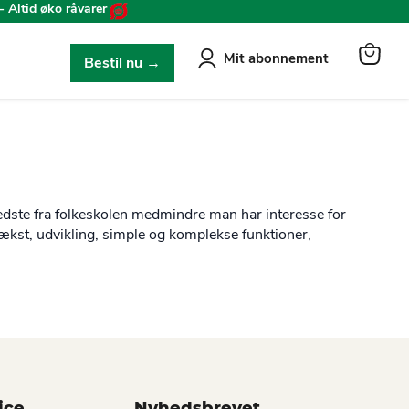
- Altid øko råvarer
Mit abonnement
Bestil nu →
View
cart
bedste fra folkeskolen medmindre man har interesse for
vækst, udvikling, simple og komplekse funktioner,
ice
Nyhedsbrevet