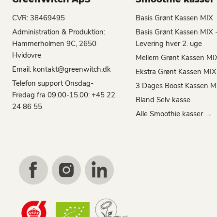
CVR: 38469495
Basis Grønt Kassen MIX
Administration & Produktion:
Basis Grønt Kassen MIX 
Hammerholmen 9C, 2650
Levering hver 2. uge
Hvidovre
Mellem Grønt Kassen MI
Email: kontakt@greenwitch.dk
Ekstra Grønt Kassen MIX
Telefon support Onsdag-
3 Dages Boost Kassen M
Fredag fra 09.00-15.00: +45 22
Bland Selv kasse
24 86 55
Alle Smoothie kasser →
Find
Find
Find
us
us
us
on
on
on
Facebook
Instagram
LinkedIn