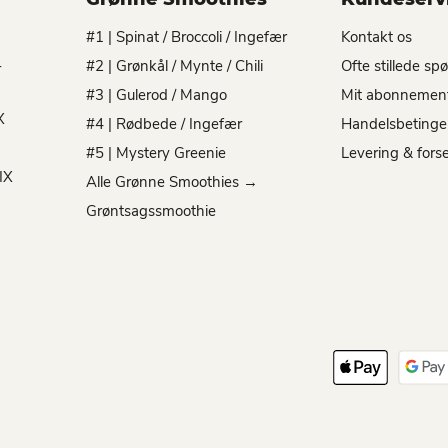
#1 | Spinat / Broccoli / Ingefær
Kontakt os
-
#2 | Grønkål / Mynte / Chili
Ofte stillede sp
#3 | Gulerod / Mango
Mit abonnemen
X
#4 | Rødbede / Ingefær
Handelsbetinge
#5 | Mystery Greenie
Levering & fors
IX
Alle Grønne Smoothies →
Grøntsagssmoothie