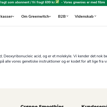
 fragt som abonnent / fri fragt 699 kr.
- Vores greenies er med fibre
 kasser
Om Greenwitch
B2B
Videnskab
d; Deoxyribonucleic acid, og er et molekyle. Vi kender det nok 
 alle vores genetiske instruktioner og er kodet for alt lige fra 
Grønne Smoothies
Kundeserv