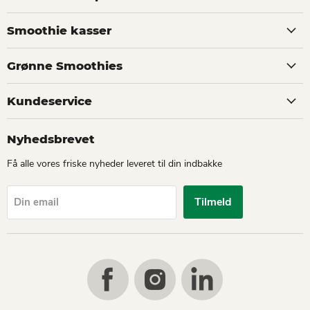
Smoothie kasser
Grønne Smoothies
Kundeservice
Nyhedsbrevet
Få alle vores friske nyheder leveret til din indbakke
Tilmeld
Din email
Find
Find
Find
us
us
us
on
on
on
Facebook
Instagram
LinkedIn